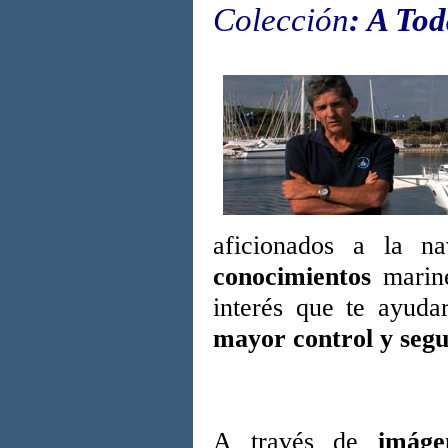
Colección
:
A Tod
aficionados a la n
conocimientos
marine
interés que te ayud
mayor control y seg
A través de
imáge