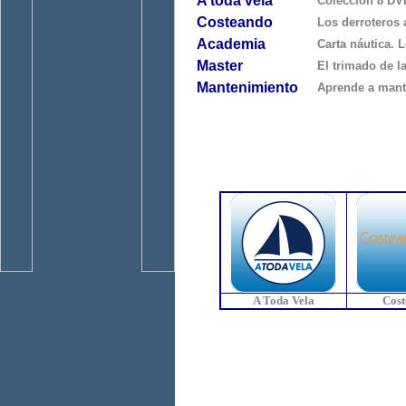
A toda vela
Colección 8 DVD
Costeando
Los derroteros 
Academia
Carta náutica. 
Master
El trimado de l
Mantenimiento
Aprende a mante
A Toda Vela
Cos