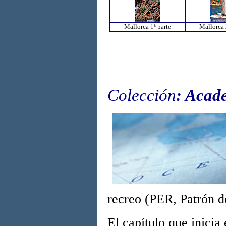
Mallorca 1ª parte
Mallorca 
Colección
: Acad
recreo (PER, Patrón de
El capítulo que inicia