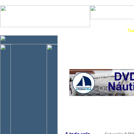
Art. Barcos
Cat
InfoNáutic
Charter
Empresas
Motos Agua
Tie
C
.