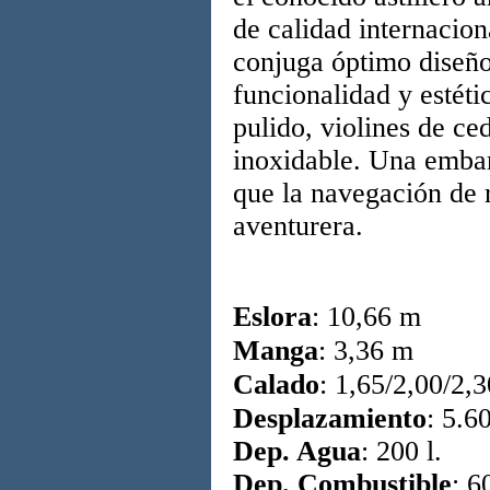
de calidad internacio
conjuga óptimo diseño
funcionalidad y estéti
pulido, violines de c
inoxidable. Una embarc
que la navegación de r
aventurera
.
Eslora
: 10,66 m
Manga
: 3,36 m
Calado
: 1,65/2,00/2,
Desplazamiento
: 5.6
Dep. Agua
: 200 l.
Dep. Combustible
: 60