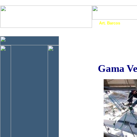
Art. Barcos
Cat
InfoNáutic
Charter
Empresas
Motos Agua
Tie
Gama Ve