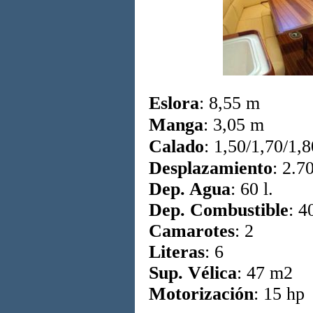
Eslora
: 8,55 m
Manga
: 3,05 m
Calado
: 1,50/1,70/1,
Desplazamiento
: 2.7
Dep. Agua
: 60 l.
Dep. Combustible
: 40
Camarotes
: 2
Literas
: 6
Sup. Vélica
: 47 m2
Motorización
: 15 hp