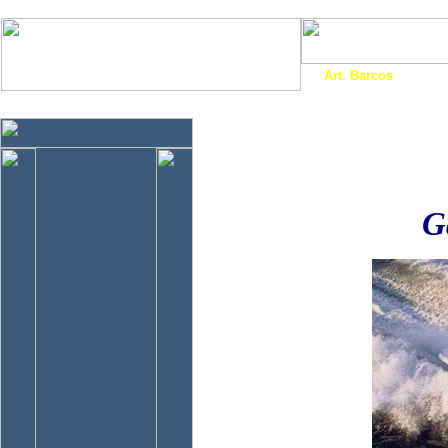
Art. Barcos
Cat
InfoNáutic
Charter
Empresas
Motos Agua
Tie
G