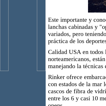
Este importante y con
lanchas cabinadas y "
variados, pero teniendo
práctica de los deporte
Calidad USA en todos lo
norteamericanos, están
manejando la técnicas 
Rinker ofrece embarca
con estados de la mar l
cascos de fibra de vidr
entre los 6 y casi 10 
opens
.