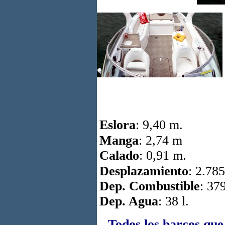
Eslora
: 9,40 m.
Manga
: 2,74 m
Calado
: 0,91 m.
Desplazamiento
: 2.78
Dep. Combustible
: 379
Dep. Agua
: 38 l.
Todos los barcos que 