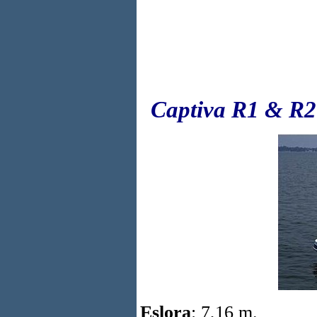
Captiva R1 & R2
Eslora
: 7,16 m.