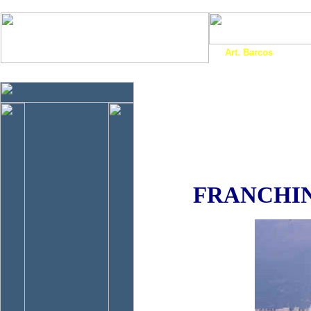
Art. Barcos
Cat
InfoNáutic
Charter
Empresas
Motos Agua
Tie
FRANCHINI