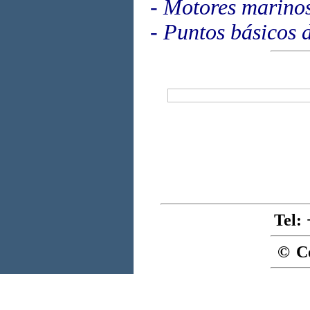
-
Motores marinos:
-
Puntos básicos d
Tel
:
© C