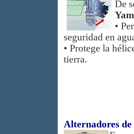
De s
Yam
• Pe
seguridad en agu
• Protege la héli
tierra.
Alternadores de 