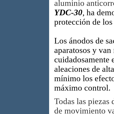
aluminio anticorr
YDC-30
, ha demo
protección de lo
Los ánodos de sac
aparatosos y van
cuidadosamente e
aleaciones de alt
mínimo los efecto
máximo control.
Todas las piezas 
de movimiento va